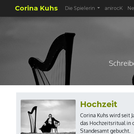
Corina Kuhs
Die Spielerin
anirocK
N
Schreib
Hochzeit
Corina Kuhs wird seit 
das Hochzeitsritual in 
Standesamt gebucht.