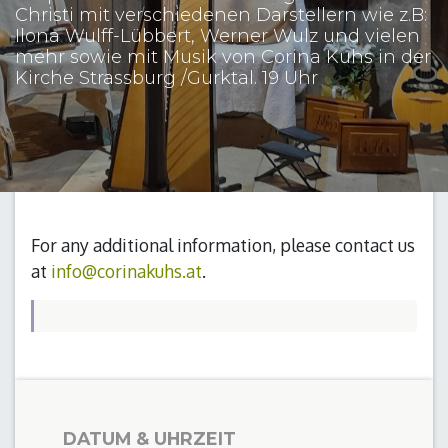
Christi mit verschiedenen Darstellern wie z.B:
Ilona Wulff-Lübbert, Werner Wulz und vielen
mehr sowie mit Musik von Corina Kuhs in der
Kirche Strassburg /Gurktal. 19 Uhr
For any additional information, please contact us
at
info@corinakuhs.at
.
DATUM & UHRZEIT