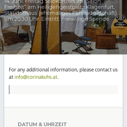
14. Juni. Freitag Solokonzert im “Salon
Freiheit” am Heiligengeistplatz Klagenfurt,
Stauderhaus (ehemaliges Fahrradgeschäft)
um 20.30 Uhr. Eintritt: Freiwillige Spende
For any additional information, please contact us
at
info@corinakuhs.at
.
DATUM & UHRZEIT