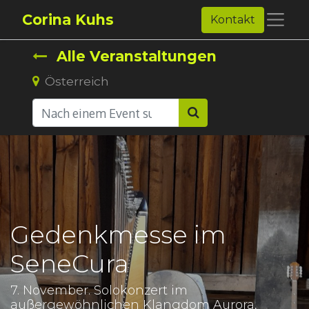
Corina Kuhs
Kontakt
Alle Veranstaltungen
Österreich
Gedenkmesse im
SeneCura
7. November. Solokonzert im
außergewöhnlichen Klangdom Aurora,