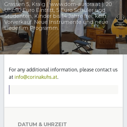
Grassen 5, Kraig ( www.dom-aurora.at ). 20
Uhr. 10 Euro Eintritt, 5 Euro Schüler und
Studenten, Kinder bis 14 Jahre frei, kein
Vorverkauf. Neue Instrumente und neue
Lieder im Programm.
For any additional information, please contact us
at
info@corinakuhs.at
.
DATUM & UHRZEIT