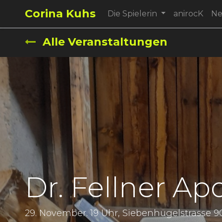
Corina Kuhs
Die Spielerin
anirocK
N
Alle Veranstaltungen
Dr. Fellner A
29. November. 19 Uhr, Siebenhügelstrasse 