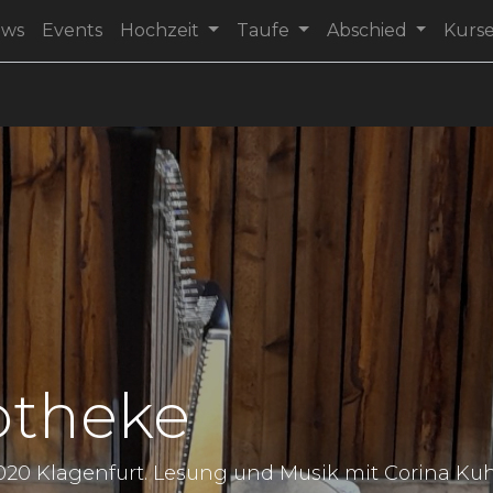
ews
Events
Hochzeit
Taufe
Abschied
Kurs
potheke
9020 Klagenfurt. Lesung und Musik mit Corina Kuh