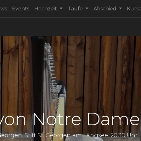
ews
Events
Hochzeit
Taufe
Abschied
Kurs
von Notre Dame 
 Georgen. Stift St. Georgen am Längsee. 20.30 Uhr.