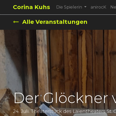
Corina Kuhs
Die Spielerin
anirocK
N
Alle Veranstaltungen
Der Glöckner 
24. Juli. Theaterstück des Laientheaters St.