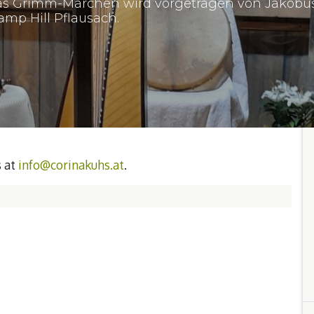
 Das Grimm-Märchen wird vorgetragen von Jakobu
amp Hill Pflausach.
s at
info@corinakuhs.at
.