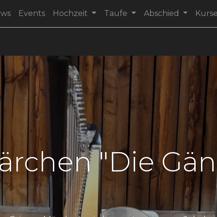
ews
Events
Hochzeit
Taufe
Abschied
Kurs
rchen "Die Gän